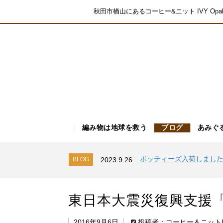
秋田市楢山にあるコーヒー&ニット IVY O
編み物は地球を救う
ブログ
あみぐ
シャーフパーテ１５シリ
BLOG
2023.9.26
編み寺で靴下ドン！
BLOG
2023.9.27
ボッティーズ入荷しまし
BLOG
2023.9.26
シャーフパーテ１５シリ
BLOG
2023.9.26
編み寺で靴下ドン！
BLOG
2023.9.27
東日本大震災復興支援「秋田 
ボッティーズ入荷しまし
BLOG
2023.9.26
シャーフパーテ１５シリ
BLOG
2023.9.26
2016年9月6日
投稿者：コーヒー＆ニットI