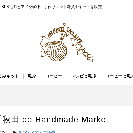
pal KFS毛糸とアメヤ珈琲、手作りニット雑貨やキットを販売
るみキット
毛糸
コーヒー
レシピと毛糸
コーヒーと毛
ーズ入荷しました
た
ーズ入荷しました
de Handmade Market」
た
ーズ入荷しました
VY
BLOG
,
メディア掲載