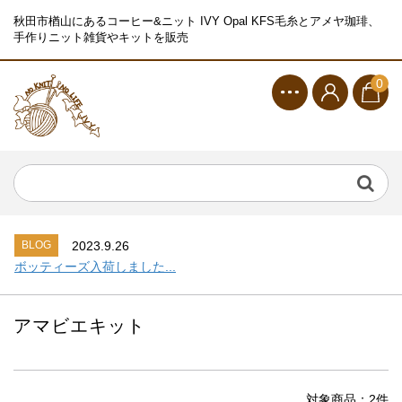
秋田市楢山にあるコーヒー&ニット IVY Opal KFS毛糸とアメヤ珈琲、
手作りニット雑貨やキットを販売
0
BLOG
2023.9.26
シャーフパーテ１５シリーズ入荷しました...
BLOG
2023.9.27
編み寺で靴下ドン！...
BLOG
2023.9.26
ボッティーズ入荷しました...
BLOG
2023.9.26
シャーフパーテ１５シリーズ入荷しました...
アマビエキット
BLOG
2023.9.27
編み寺で靴下ドン！...
BLOG
2023.9.26
ボッティーズ入荷しました...
対象商品：2件