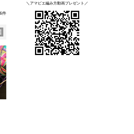
＼アマビエ編み方動画プレゼント／
6件