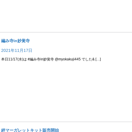
編み寺in妙覚寺
2021年11月17日
本日11/17(水)は #編み寺in妙覚寺 @myokakuji445 でした& […]
絆マーガレットキット販売開始