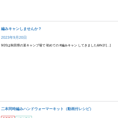
編みキャンしませんか？
2023年9月20日
9/20は秋田県の某キャンプ場で 初めての #編みキャン してきました&#x1f […]
二本同時編みハンドウォーマーキット（動画付レシピ）