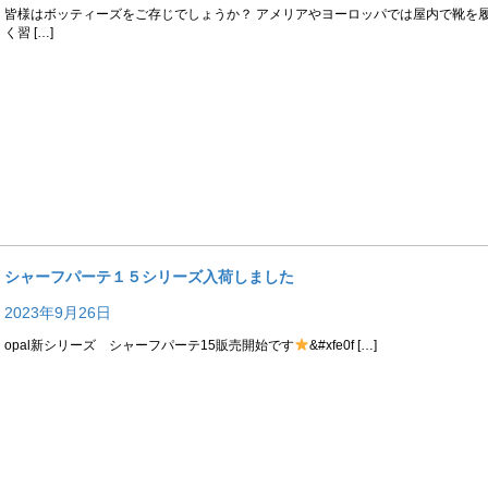
皆様はボッティーズをご存じでしょうか？ アメリアやヨーロッパでは屋内で靴を
く習 […]
シャーフパーテ１５シリーズ入荷しました
2023年9月26日
opal新シリーズ シャーフパーテ15販売開始です
&#xfe0f […]