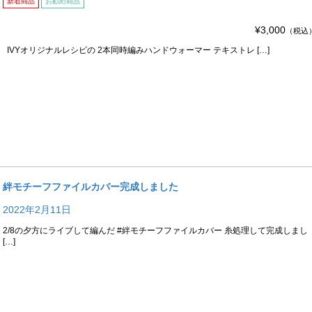
新着商品
お勧め商品
¥3,000
（税込
IVYオリジナルレシピの 2本同時編みハンドウォーマー テキストレ […]
絆モチーフファイルカバー完成しました
2022年2月11日
2/8の夕方にライブして編んだ #絆モチーフファイルカバー 糸処理して完成しまし
[…]