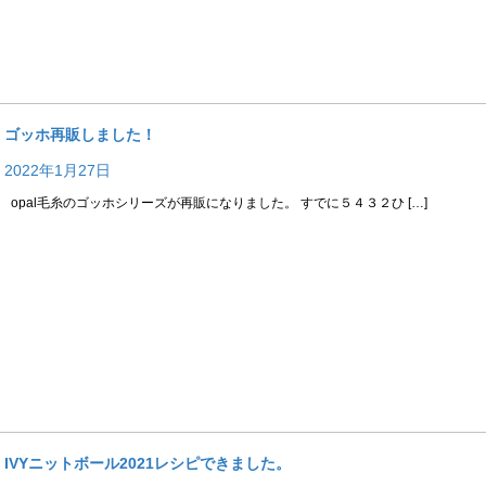
ゴッホ再販しました！
2022年1月27日
opal毛糸のゴッホシリーズが再販になりました。 すでに５４３２ひ […]
IVYニットボール2021レシピできました。